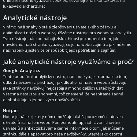
ohledně našeho využívání cookies, neváhejte nás kontaktovat na
lukas@solarcharts.net
Analytické nástroje
V rámci naší snahy o stálé zlepšování uživatelského zážitku a
optimalizaci našeho webu využíváme nástroje pro webovou analytiku.
Tyto nástroje nám pomáhají získat hlubší pochopení o tom, jak
návštěvníci naši stránku využívají, co je na webu zajímá a jak můžeme
naši nabídku ještě více přizpůsobit jejich potřebám a zájmům.
Jaké analytické nástroje využíváme a proč?
Google Analytics:
Tento populární analytický nástroj nám poskytuje informace o tom,
odkud návštěvníci přicházejí, jak dlouho na našem webu zůstávají,
jaké stránky navštěvují nejčastěji a mnoho dalších užitečných dat.
Všechna data jsou anonymní, což znamená, že nesbíráme žádné
osobní údaje o jednotlivých návštěvnících.
Hotjar:
Hotjar je nástroj, který nám umožňuje hlubší porozumění interakcí
uživatelů na našem webu. Pomocí heatmap, nahrávání chování
uživatelů a anket získáváme cenné informace o tom, jak můžeme
stránku dále zlepšovat pro naše návštěvníky. Stejně jako ostatní