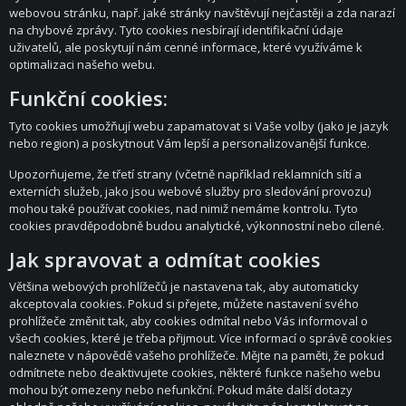
webovou stránku, např. jaké stránky navštěvují nejčastěji a zda narazí
na chybové zprávy. Tyto cookies nesbírají identifikační údaje
uživatelů, ale poskytují nám cenné informace, které využíváme k
optimalizaci našeho webu.
Funkční cookies:
Tyto cookies umožňují webu zapamatovat si Vaše volby (jako je jazyk
nebo region) a poskytnout Vám lepší a personalizovanější funkce.
Upozorňujeme, že třetí strany (včetně například reklamních sítí a
externích služeb, jako jsou webové služby pro sledování provozu)
mohou také používat cookies, nad nimiž nemáme kontrolu. Tyto
cookies pravděpodobně budou analytické, výkonnostní nebo cílené.
Jak spravovat a odmítat cookies
Většina webových prohlížečů je nastavena tak, aby automaticky
akceptovala cookies. Pokud si přejete, můžete nastavení svého
prohlížeče změnit tak, aby cookies odmítal nebo Vás informoval o
všech cookies, které je třeba přijmout. Více informací o správě cookies
naleznete v nápovědě vašeho prohlížeče. Mějte na paměti, že pokud
odmítnete nebo deaktivujete cookies, některé funkce našeho webu
mohou být omezeny nebo nefunkční. Pokud máte další dotazy