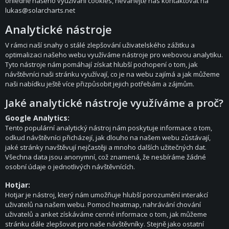
ohledně našeho využívání cookies, neváhejte nás kontaktovat na
lukas@solarcharts.net
Analytické nástroje
V rámci naší snahy o stálé zlepšování uživatelského zážitku a
optimalizaci našeho webu využíváme nástroje pro webovou analytiku.
Tyto nástroje nám pomáhají získat hlubší pochopení o tom, jak
návštěvníci naši stránku využívají, co je na webu zajímá a jak můžeme
naši nabídku ještě více přizpůsobit jejich potřebám a zájmům.
Jaké analytické nástroje využíváme a proč?
Google Analytics:
Tento populární analytický nástroj nám poskytuje informace o tom,
odkud návštěvníci přicházejí, jak dlouho na našem webu zůstávají,
jaké stránky navštěvují nejčastěji a mnoho dalších užitečných dat.
Všechna data jsou anonymní, což znamená, že nesbíráme žádné
osobní údaje o jednotlivých návštěvnících.
Hotjar:
Hotjar je nástroj, který nám umožňuje hlubší porozumění interakcí
uživatelů na našem webu. Pomocí heatmap, nahrávání chování
uživatelů a anket získáváme cenné informace o tom, jak můžeme
stránku dále zlepšovat pro naše návštěvníky. Stejně jako ostatní