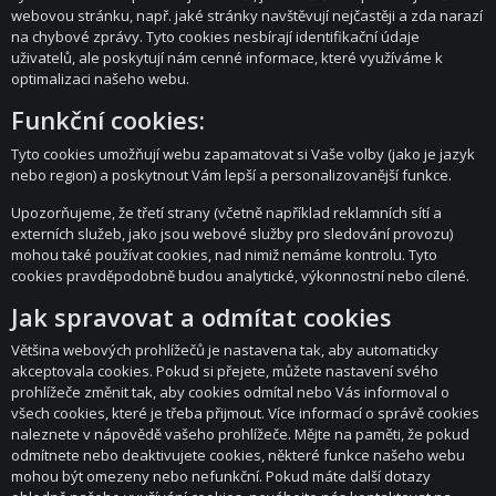
webovou stránku, např. jaké stránky navštěvují nejčastěji a zda narazí
na chybové zprávy. Tyto cookies nesbírají identifikační údaje
uživatelů, ale poskytují nám cenné informace, které využíváme k
optimalizaci našeho webu.
Funkční cookies:
Tyto cookies umožňují webu zapamatovat si Vaše volby (jako je jazyk
nebo region) a poskytnout Vám lepší a personalizovanější funkce.
Upozorňujeme, že třetí strany (včetně například reklamních sítí a
externích služeb, jako jsou webové služby pro sledování provozu)
mohou také používat cookies, nad nimiž nemáme kontrolu. Tyto
cookies pravděpodobně budou analytické, výkonnostní nebo cílené.
Jak spravovat a odmítat cookies
Většina webových prohlížečů je nastavena tak, aby automaticky
akceptovala cookies. Pokud si přejete, můžete nastavení svého
prohlížeče změnit tak, aby cookies odmítal nebo Vás informoval o
všech cookies, které je třeba přijmout. Více informací o správě cookies
naleznete v nápovědě vašeho prohlížeče. Mějte na paměti, že pokud
odmítnete nebo deaktivujete cookies, některé funkce našeho webu
mohou být omezeny nebo nefunkční. Pokud máte další dotazy