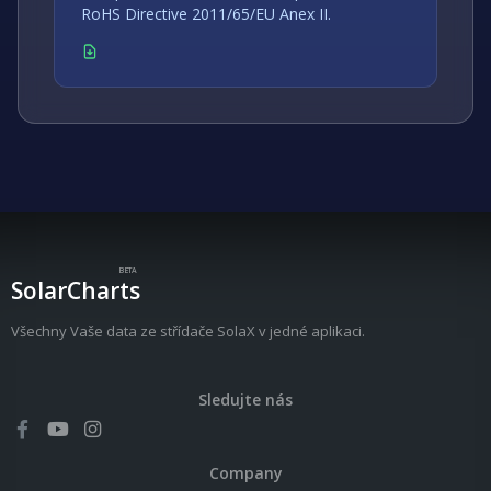
RoHS Directive 2011/65/EU Anex II.
BETA
SolarCharts
Všechny Vaše data ze střídače SolaX v jedné aplikaci.
Sledujte nás
Company