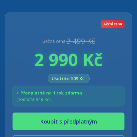
Akční cena
3 499 Kč
Běžná cena:
2 990 Kč
Ušetříte 509 Kč!
+ Předplatné na 1 rok zdarma
(hodnota 948 Kč)
Koupit s předplatným