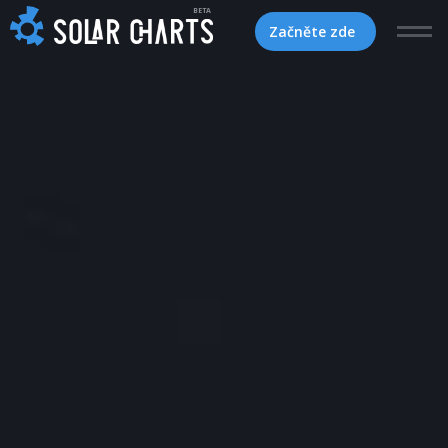
BETA
Začněte zde